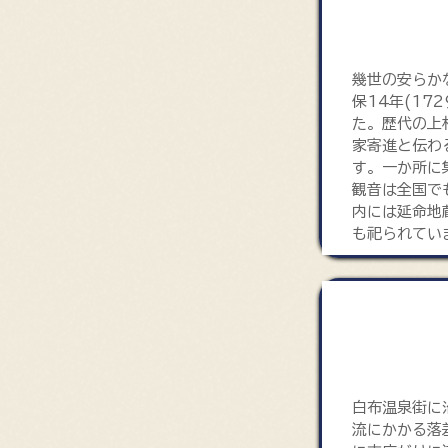
幾世の安らか
保14年(17
た。歴代の上
家寄進と伝わ
す。一か所に
観音は全国で
内には延命地
も祀られてい
白布大滝
白布温泉街に
流にかかる落