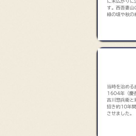
に末広がりに
す。西吾妻山
緑の頃や秋の
直江城州公
​当時を治め
1604年（
吉川惣兵衛と
招き約10年
させました。