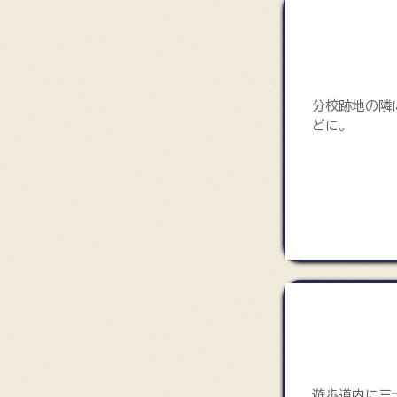
高湯分校公
分校跡地の隣
どに。
遊歩道
遊歩道内に三