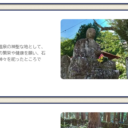
温泉の神聖な地として、
の繁栄や健康を願い、石
神々を祀ったところで
ヶ所