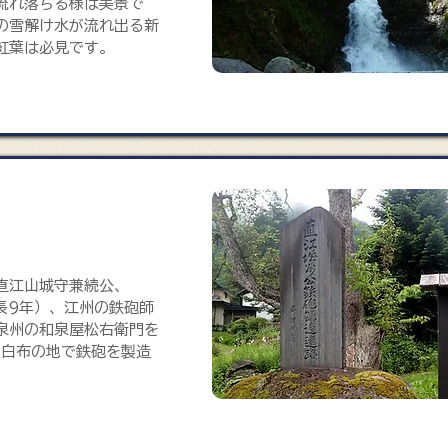
流れ落ちる様は美景で
の雪解け水が流れ出る新
紅葉は必見です。
鉄砲鍛造遺跡の碑
る直江山城守兼続公、
慶長9年）、江州の鉄砲師
泉州の和泉屋松右衛門を
間白布の地で鉄砲を製造