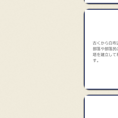
石塔群地
古くから白布
部落や部落民
塔を建立して
す。
四国八十八