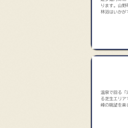
ります。山野
林浴はいかが
やまの湯け
温泉で回る「
る芝生エリア
峰の眺望を楽