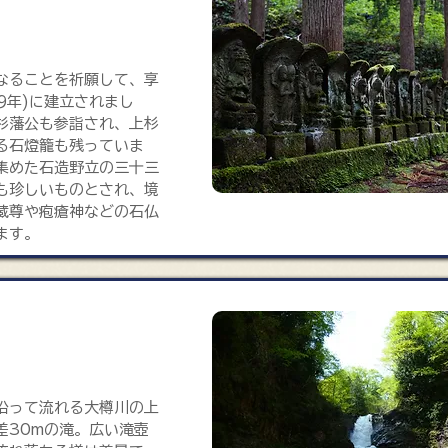
なることを祈願して、享
29年)に建立されまし
杉藩公も参詣され、上杉
る石燈籠も残っていま
集めた石造野立の三十三
も珍しいものとされ、境
蔵尊や疱瘡神などの石仏
ます。
沿って流れる大樽川の上
差30mの滝。広い滝壺