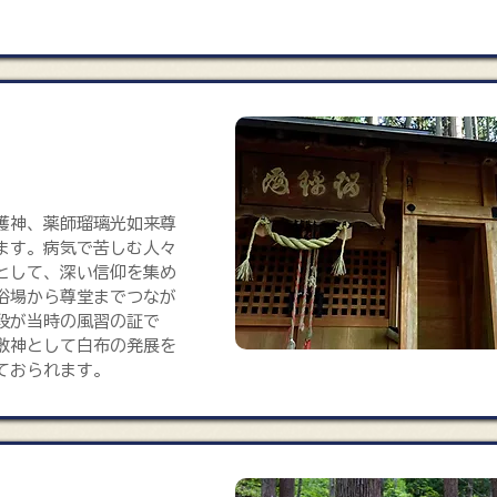
護神、薬師瑠璃光如来尊
ます。病気で苦しむ人々
として、深い信仰を集め
浴場から尊堂までつなが
段が当時の風習の証で
敷神として白布の発展を
ておられます。