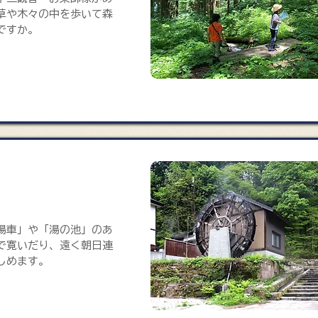
草や木々の中を歩いて森
ですか。
むり広場
湯車」や「湯の池」のあ
で寛いだり、遠く朝日連
しめます。