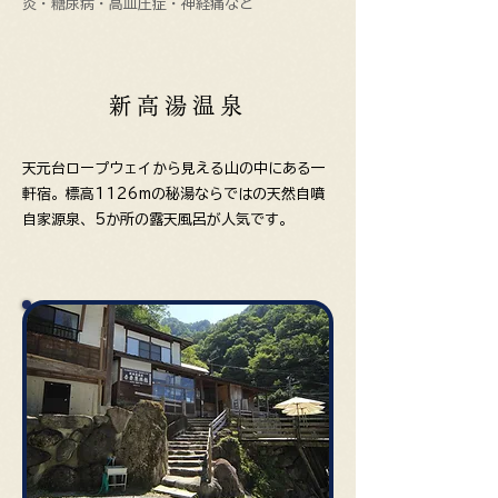
炎・糖尿病・高血圧症・神経痛など
新高湯温泉
天元台ロープウェイから見える山の中にある一
軒宿。
標高1126mの秘湯ならではの天然自噴
自家源泉、5か所の露天風呂が人気です。