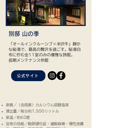
別邸 山の季
「オールインクルーシブ×米沢牛」静か
な秘湯で、最高の贅沢を過ごす。秘湯白
布に佇む全11室のみの優雅な旅館。
​長期メンテナンス休館
公式サイト
泉質／（含硫黄）カルシウム硫酸塩泉
湧出量／毎分約1.500リットル
泉温／約60度
浴用の効能／動脈硬化症・運動麻痺・慢性皮膚