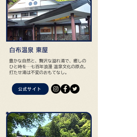
​​白布温泉 東屋
​豊かな自然と、贅沢な溢れ湯で、癒しの
ひと時を…七百年浪漫 温泉文化の原点。
打たせ湯は不変のおもてなし。
公式サイト