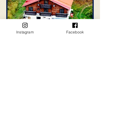
Instagram
Facebook
ペンション こまくさ
Peko'sは
Lodge "PEKO"(ペンション
こまくさ)
を中心に
スポーツ
・
リゾー
ト
を生活感覚で楽しむ、時間と空間を提
供しております。休業中
公式サイト