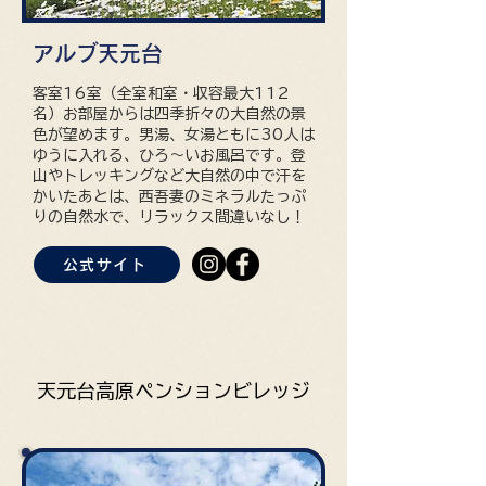
アルブ天元台
客室16室（全室和室・収容最大112
名）お部屋からは四季折々の大自然の景
色が望めます。男湯、女湯ともに30人は
ゆうに入れる、ひろ～いお風呂です。登
山やトレッキングなど大自然の中で汗を
かいたあとは、西吾妻のミネラルたっぷ
りの自然水で、リラックス間違いなし！
公式サイト
天元台高原ペンションビレッジ