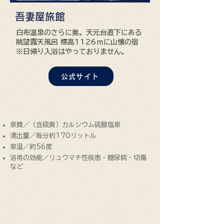
吾妻屋旅館
白布温泉のさらに奥。天元台直下にある
眺望露天風呂 標高1126ｍに山懐の宿
​※日帰り入浴はやっておりません。
公式サイト
泉質／（含硫黄）カルシウム硫酸塩泉
湧出量／毎分約170リットル
泉温／約56度
浴用の効能／リュウマチ性疾患・糖尿病・切傷
など