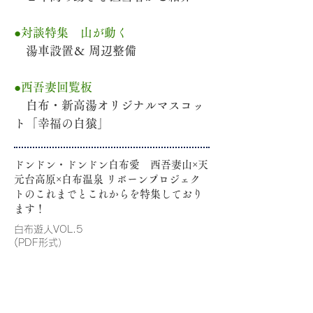
●対談特集 山が動く
湯車設置＆ 周辺整備
●西吾妻回覧板
白布・新高湯オリジナルマスコッ
ト「幸福の白猿」
ドンドン・ドンドン白布愛 西吾妻山×天
元台高原×白布温泉 リボーンプロジェク
トのこれまでとこれからを特集しており
ます！
白布遊人VOL.5
(PDF形式）