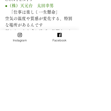
●（株）天元台 太田幸男
「仕事は楽しく一生懸命」
空気の温度や質感が変化する、特別
な場所があるんです
新たなことを成し遂げる仲間とこれ
からの未来に期待
Instagram
Facebook
訪れるほどに特別な白布温泉、天元
台高原
行楽・観光地とて、職場として。さ
らなる魅力づくりを
●そば処 吾妻軒 宮本靖
「なんとかなすさ！！」
白布で愛されるラーメンとそば
白布唯一の食堂だから。人々の拠点
になれたらいいですね
静けさが心地よい白布の四季と光