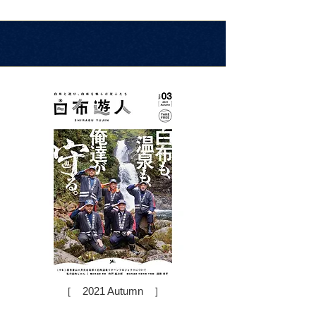
［ 2021 Autumn ］