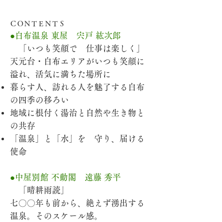
VOL.03
ＣＯＮＴＥＮＴＳ
●白布温泉 東屋 宍戸 紘次郎
「いつも笑顔で 仕事は楽しく」
天元台・白布エリアがいつも笑顔に
溢れ、活気に満ちた場所に
暮らす人、訪れる人を魅了する
白布
の四季の移ろい
地域に根付く湯治と自然や生き物と
の共存
「温泉」と「水」を 守り、届ける
使命
●中屋別館 不動閣 遠藤 秀平
「晴耕雨読」
七〇〇年も前から、絶えず湧出する
温泉。そのスケール感。