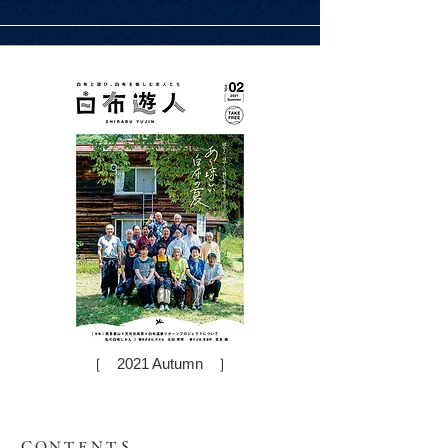
［ 2021 Autumn ］
VOL.02
ＣＯＮＴＥＮＴＳ