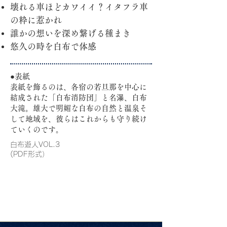
壊れる車ほどカワイイ？イタフラ車
の粋に惹かれ
誰かの想いを深め繋げる種まき
悠久の時を白布で体感
●表紙
表紙を飾るのは、各宿の若旦那を中心に
結成された「白布消防団」と名瀑、白布
大滝。雄大で明媚な白布の自然と温泉そ
して地域を、彼らはこれからも守り続け
ていくのです。
白布遊人VOL.3
(PDF形式）