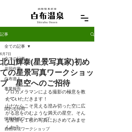
記事
全ての記事
6月7日
全ての記事
北山輝泰(星景写真家)初め
共同作業
ての星景写真ワークショッ
白布遊人
プ 星空へのご招待
事業報告
プロカメラマンによる撮影の極意を教
イベント
えていただきます！
山だからこそ見える澄み切った空に広
関わる仲間
がる息をのむような満天の星空。そん
情報発信ワークショップ
な星景を１枚の写真におさめてみませ
んか？
自然環境ワークショップ