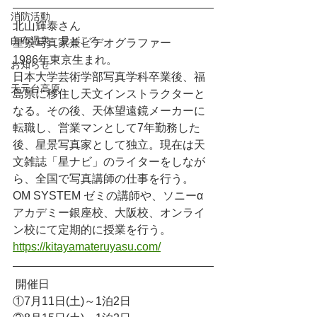
消防活動
北山輝泰さん
白布温泉 見どころ
星景写真家兼ビデオグラファー
1986年東京生まれ。
お知らせ
日本大学芸術学部写真学科卒業後、福
天元台高原
島県に移住し天文インストラクターと
なる。その後、天体望遠鏡メーカーに
転職し、営業マンとして7年勤務した
後、星景写真家として独立。現在は天
文雑誌「星ナビ」のライターをしなが
ら、全国で写真講師の仕事を行う。
OM SYSTEM ゼミの講師や、ソニーα
アカデミー銀座校、大阪校、オンライ
ン校にて定期的に授業を行う。
https://kitayamateruyasu.com/
開催日
①7月11日(土)～1泊2日