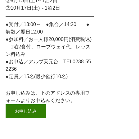
②8月15日(土)～1泊2日
③10月17日(土)～1泊2日
●受付／13:00～　●集合／14:20　　●
解散／翌日12:00
●参加料／お一人様20,000円(消費税込) 
　1泊2食付、ロープウェイ代、レッス
ン料込み
●お申込／アルブ天元台　TEL0238-55-
2236
●定員／15名(最少催行10名)　
お申し込みは、下のアドレスの専用フ
ォームよりお申込みください。
お申し込み