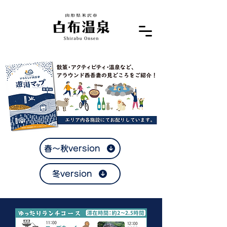
春～秋version
冬version