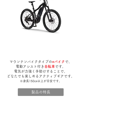
eMTB
とは
マウンテンバイクタイプの
eバイク
で、
電動アシスト付き
自転車
です。
電気が力強く手助けすることで、
​どなたでも楽しめるアクティブギアです。
※身長150㎝以上が目安です。
製品の特長