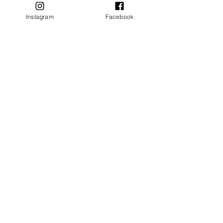
第2戦 7月28日（金）
Instagram
Facebook
第3戦 8月25日（金）
第4戦 9月22日（金）
2023ポイント合計（男子）
2023ポイント合計（女子）
※赤字は女子です。
駐車場
天元台高原駐車場をご利用いただけま
す。駐車の際は誘導員等の指示に従い、