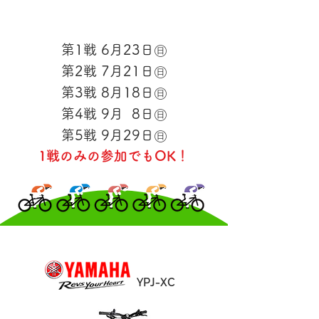
開催日 全5戦
1
6
23
第
戦
月
日㊐
2
7
21
第
戦
月
日㊐
3
8
18
第
戦
月
日㊐
4
9
8
第
戦
月
日㊐
5
9
29
第
戦
月
日㊐
1戦のみの参加でもOK！
YPJ-XC