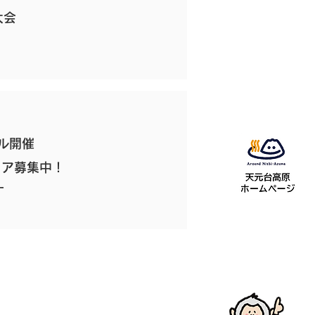
大会
ル開催
ィア募集中！
す