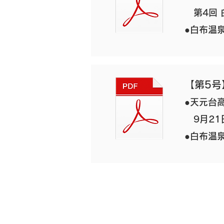
​ 第4
●白布温
【第5号
●天元台
9月21
●白布温