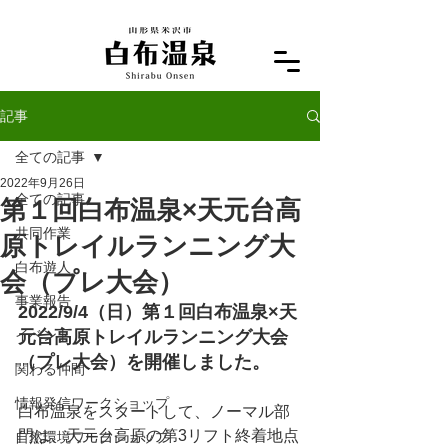
記事
全ての記事
2022年9月26日
全ての記事
第１回白布温泉×天元台高
共同作業
原トレイルランニング大
白布遊人
会（プレ大会）
事業報告
2022/9/4（日）第１回白布温泉×天
イベント
元台高原トレイルランニング大会
（プレ大会）を開催しました。
関わる仲間
情報発信ワークショップ
白布温泉をスタートして、ノーマル部
門は、天元台高原の第3リフト終着地点
自然環境ワークショップ