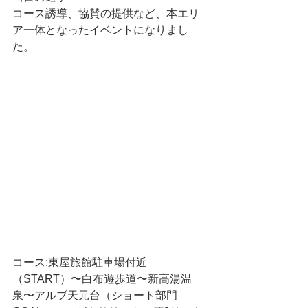
コース誘導、協賛の提供など、本エリ
ア一体となったイベントになりまし
た。
コース:東屋旅館駐車場付近
（START）〜白布遊歩道〜新高湯温
泉〜アルブ天元台（ショート部門