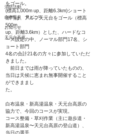
をゴール。
消防活動
(標高1,000m up、距離6.3km)ショート
白布温泉 見どころ
部門は、アルブ天元台をゴール（標高
500m
お知らせ
up、距離3.6km）とした、ハードなコ
天元台高原
ース設定の中、ノーマル部門17名、シ
ョート部門
4名の合計21名の方々に参加していただ
きました。
　前日までは雨が降っていたものの、
当日は天候に恵まれ無事開催すること
ができままし
た。
白布温泉・新高湯温泉・天元台高原の
協力で、今回のコースが実現。
コース整備・草刈作業（主に遊歩道・
新高湯温泉〜天元台高原の登山道）、
当日の選手