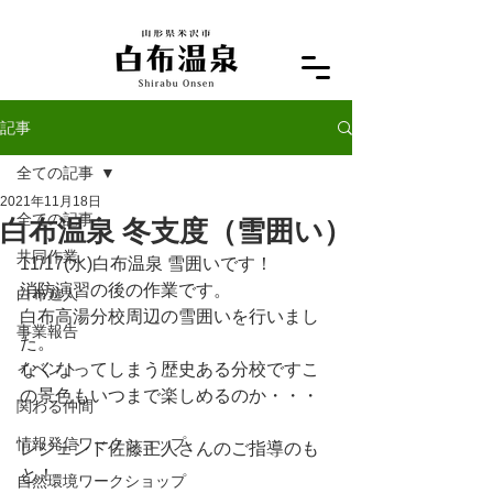
記事
全ての記事
2021年11月18日
全ての記事
白布温泉 冬支度（雪囲い）
共同作業
11/17(水)白布温泉 雪囲いです！
消防演習の後の作業です。
白布遊人
白布高湯分校周辺の雪囲いを行いまし
事業報告
た。
イベント
なくなってしまう歴史ある分校ですこ
の景色もいつまで楽しめるのか・・・
関わる仲間
情報発信ワークショップ
レジェンド佐藤正人さんのご指導のも
と！
自然環境ワークショップ