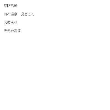
消防活動
白布温泉 見どころ
お知らせ
天元台高原